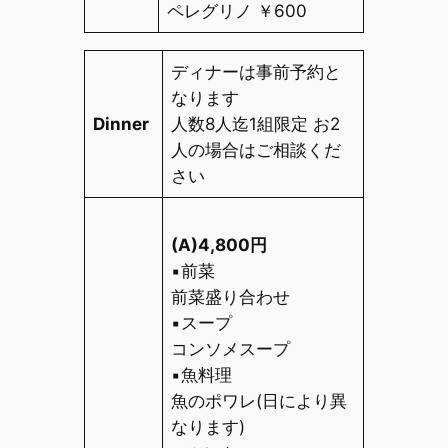
ペレグリノ ￥
600
ディナーは事前予約と
なります
Dinner
人数
8
人迄
1
組限定 お
2
人の場合はご相談くだ
さい
(A)4,800
円
▪前菜
前菜盛り合わせ
▪スープ
コンソメスープ
▪魚料理
魚のポワレ
(
日により異
なります
)