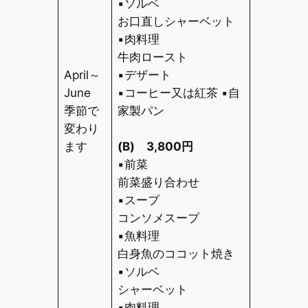
▪ソルベ
お口直しシャーベット
▪肉料理
牛肉ロースト
April～
▪デザート
June
▪コーヒー又は紅茶 ▪自
季節で
家製パン
変わり
ます
(B)
3,800
円
▪前菜
前菜盛り合わせ
▪スープ
コンソメスープ
▪魚料理
白身魚のココット焼き
▪ソルベ
シャーベット
▪肉料理