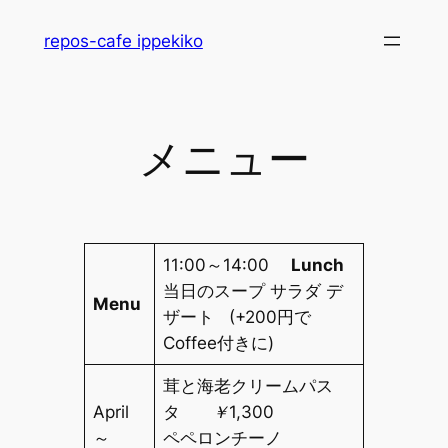
内
repos-cafe ippekiko
容
を
ス
キ
メニュー
ッ
プ
11:00～14:00
Lunch
当日のスープ サラダ デ
Menu
ザート
(+200円で
Coffee付きに)
茸と海老クリームパス
April
タ
￥1,300
～
ペペロンチーノ