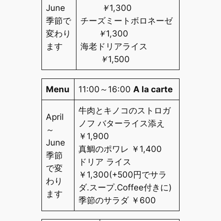
June
￥1,300
季節で
チーズミートボロネーゼ
変わり
￥1,300
ます
海老ドリアライス
￥1,500
Menu
11:00～16:00
A la carte
牛肉とキノコのストロガ
April
ノフ バターライス添え
～
￥
1,900
June
真鯛のポワレ ￥
1,400
季節
ドリア ライス
で変
￥
1,300
(+500円でサラ
わり
ダ.スープ.Coffee付きに)
ます
季節のサラダ ￥
600